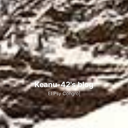
Keanu-42's blog
El Psy
|