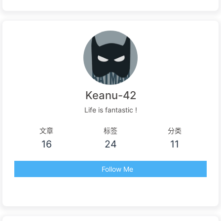
Keanu-42
Life is fantastic !
文章
标签
分类
16
24
11
Follow Me