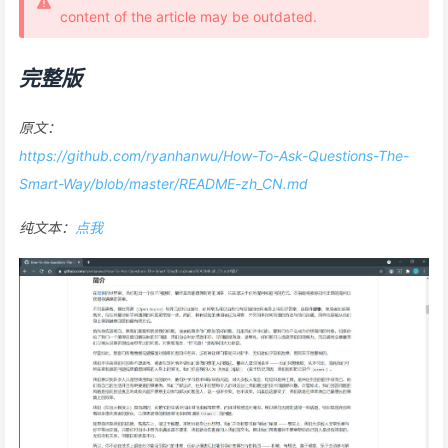
content of the article may be outdated.
完整版
原文：
https://github.com/ryanhanwu/How-To-Ask-Questions-The-
Smart-Way/blob/master/README-zh_CN.md
纯文本：
点我