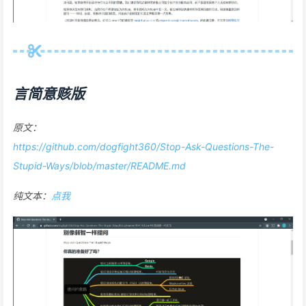
言简意赅版
原文：
https://github.com/dogfight360/Stop-Ask-Questions-The-
Stupid-Ways/blob/master/README.md
纯文本：
点我